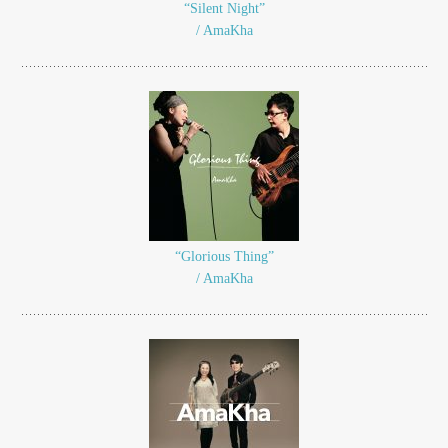
“Silent Night”
/ AmaKha
“Glorious Thing”
/ AmaKha