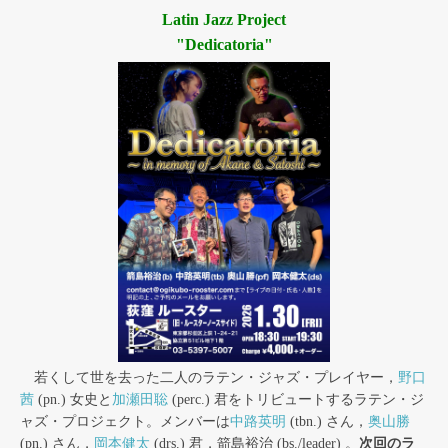
Latin Jazz Project
"Dedicatoria"
若くして世を去った二人のラテン・ジャズ・プレイヤー，
野口
茜
(pn.) 女史と
加瀬田聡
(perc.) 君をトリビュートするラテン・ジ
ャズ・プロジェクト。メンバーは
中路英明
(tbn.) さん，
奥山勝
(pn.) さん，
岡本健太
(drs.) 君，箭島裕治 (bs./leader) 。
次回のラ