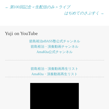
投
←
第100回記念＜生配信のみ＞ライブ
はぢめてのさぶすく
→
稿
ナ
ビ
Yuji on YouTube
ゲ
箭島裕治eBASS塾公式チャンネル
ー
箭島裕治・演奏動画チャンネル
AmaKha公式チャンネル
シ
ョ
箭島裕治・演奏動画再生リスト
ン
AmaKha・演奏動画再生リスト