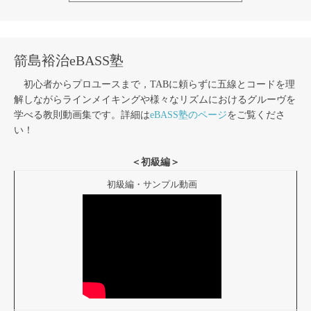
箭島裕治eBASS塾
初心者からプロユースまで，TABに頼らずに五線とコードを理
解しながらラインメイキングや様々なリズムにおけるグルーヴを
学べる教則動画集です。詳細は
eBASS塾のページ
をご覧くださ
い！
＜初級編＞
初級編・サンプル動画