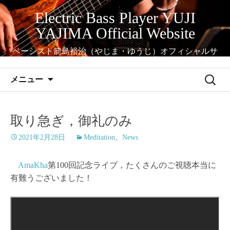
コ
Electric Bass Player YUJI
ン
YAJIMA Official Website
テ
ン
ベーシスト箭島裕治（やじま・ゆうじ）オフィシャルサ
ツ
イト
へ
検
メニュー
ス
索:
キ
ッ
取り急ぎ，御礼のみ
プ
2021年2月28日
Meditation
、
News
AmaKha
第100回記念ライブ，たくさんのご視聴本当に
有難うございました！