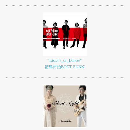
“Listen?_or_Dance?“
箭島裕治BOOT FUNK!