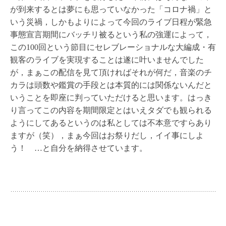
が到来するとは夢にも思っていなかった「コロナ禍」と
いう災禍，しかもよりによって今回のライブ日程が緊急
事態宣言期間にバッチリ被るという私の強運によって，
この100回という節目にセレブレーショナルな大編成・有
観客のライブを実現することは遂に叶いませんでした
が，まぁこの配信を見て頂ければそれが何だ，音楽のチ
カラは頭数や鑑賞の手段とは本質的には関係ないんだと
いうことを即座に判っていただけると思います。はっき
り言ってこの内容を期間限定とはいえタダでも観られる
ようにしてあるというのは私としては不本意ですらあり
ますが（笑），まぁ今回はお祭りだし，イイ事にしよ
う！ …と自分を納得させています。