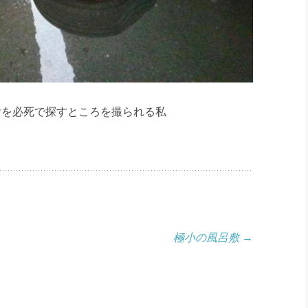
ヤを必死で探すところを撮られる私
極小の風呂敷
→