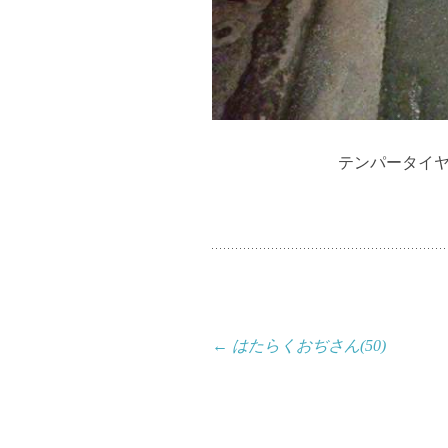
テンパータイ
投
←
はたらくおぢさん(50)
稿
ナ
ビ