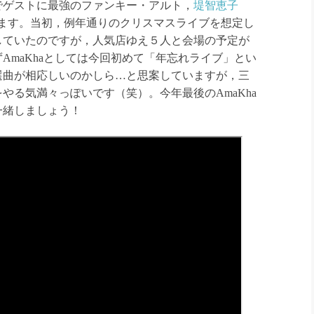
ゲストに最強のファンキー・アルト，
堤智恵子
送りします。当初，例年通りのクリスマスライブを想定し
していたのですが，人気店ゆえ５人と会場の予定が
AmaKhaとしては今回初めて「年忘れライブ」とい
選曲が相応しいのかしら…と思案していますが，三
やる気満々っぽいです（笑）。今年最後のAmaKha
一緒しましょう！