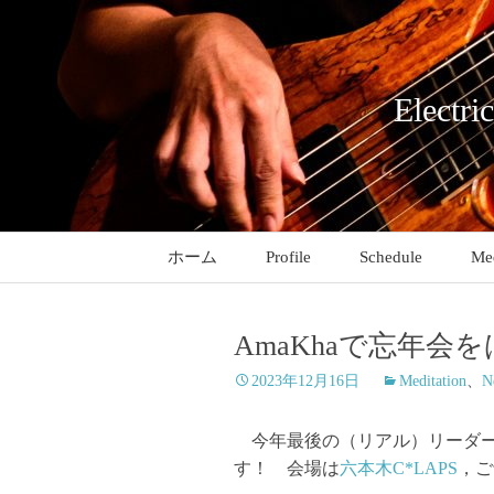
コ
ン
テ
ン
Electri
ツ
へ
ス
キ
ッ
ホーム
Profile
Schedule
Med
プ
AmaKhaで忘年会を
2023年12月16日
Meditation
、
N
今年最後の（リアル）リーダーラ
す！ 会場は
六本木C*LAPS
，ご