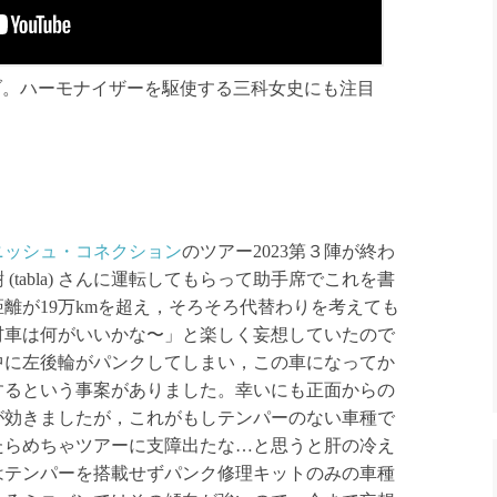
ブ。ハーモナイザーを駆使する三科女史にも注目
ニッシュ・コネクション
のツアー2023第３陣が終わ
tabla) さんに運転してもらって助手席でこれを書
離が19万kmを超え，そろそろ代替わりを考えても
材車は何がいいかな〜」と楽しく妄想していたので
中に左後輪がパンクしてしまい，この車になってか
するという事案がありました。幸いにも正面からの
が効きましたが，これがもしテンパーのない車種で
たらめちゃツアーに支障出たな…と思うと肝の冷え
はテンパーを搭載せずパンク修理キットのみの車種