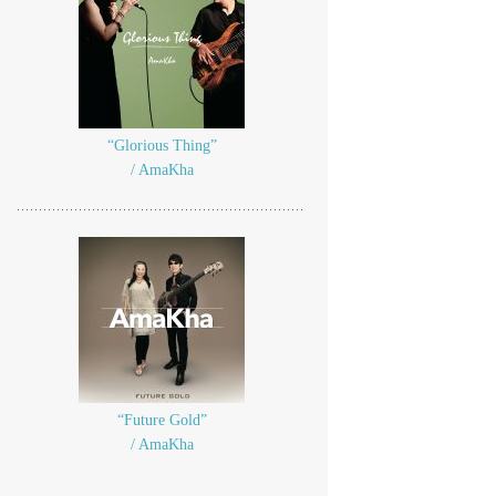
“Glorious Thing”
/ AmaKha
“Future Gold”
/ AmaKha