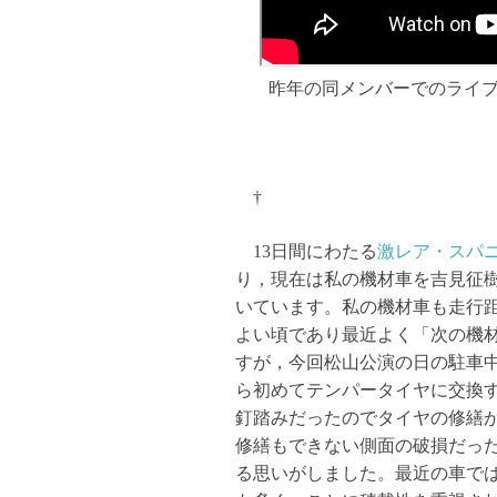
昨年の同メンバーでのライ
†
13日間にわたる
激レア・スパ
り，現在は私の機材車を吉見征樹 (
いています。私の機材車も走行距
よい頃であり最近よく「次の機
すが，今回松山公演の日の駐車
ら初めてテンパータイヤに交換
釘踏みだったのでタイヤの修繕
修繕もできない側面の破損だっ
る思いがしました。最近の車で