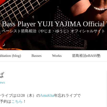
c Bass Player YUJI YAJIMA Official
ベーシスト箭島裕治（やじま・ゆうじ）オフィシャルサイト
itation (blog)
Basses
Works
箭島裕治eBASS塾
ば
ews
イブは12/28（木）の
AmaKha
年忘れライブで
予約は
こちら
！