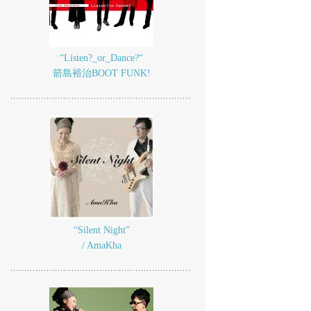
“Listen?_or_Dance?“
箭島裕治BOOT FUNK!
“Silent Night”
/ AmaKha