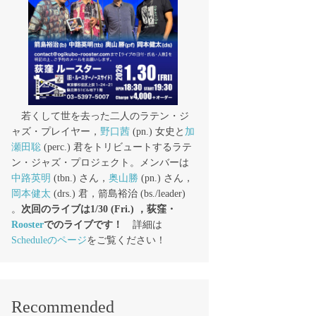
若くして世を去った二人のラテン・ジ
ャズ・プレイヤー，
野口茜
(pn.) 女史と
加
瀬田聡
(perc.) 君をトリビュートするラテ
ン・ジャズ・プロジェクト。メンバーは
中路英明
(tbn.) さん，
奥山勝
(pn.) さん，
岡本健太
(drs.) 君，箭島裕治 (bs./leader)
。
次回のライブは1/30 (Fri.) ，荻窪・
Rooster
でのライブです！
詳細は
Scheduleのページ
をご覧ください！
Recommended