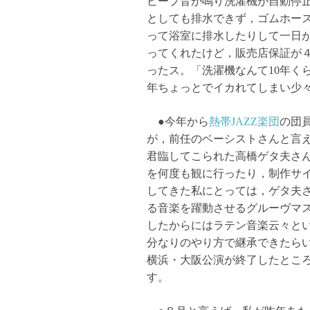
ビープ音が鳴り洗濯機が自動停
としても排水できず，ゴムホー
って浴室に排水したりして一日
ってくれたけど，販売店保証が
ったス。「洗濯機なんて10年く
年ちょっとでイカれてしまい少
●今年から
熱帯JAZZ楽団
の団
が，前任のベーシストさんと言
君臨してこられた高橋ゲタ夫さ
を何度も観に行ったり，制作サ
してきた私にとっては，ゲタ夫
る音楽を躍動させるグルーヴマ
したからにはラテン音楽云々と
分なりのやり方で継承できたら
横浜・大阪公演が終了したところ
す。