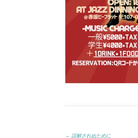
投
←
誤解されぬために