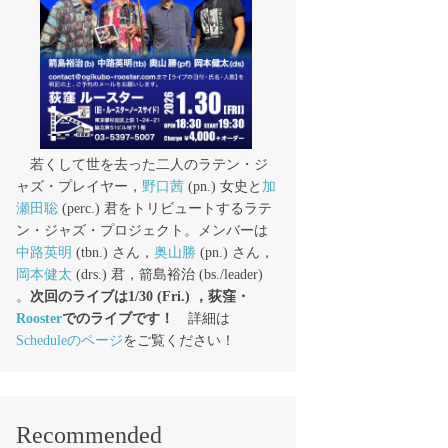
若くして世を去った二人のラテン・ジ
ャズ・プレイヤー，
野口茜
(pn.) 女史と
加
瀬田聡
(perc.) 君をトリビュートするラテ
ン・ジャズ・プロジェクト。メンバーは
中路英明
(tbn.) さん，
奥山勝
(pn.) さん，
岡本健太
(drs.) 君，箭島裕治 (bs./leader)
。
次回のライブは1/30 (Fri.) ，荻窪・
Rooster
でのライブです！
詳細は
Scheduleのページ
をご覧ください！
Recommended