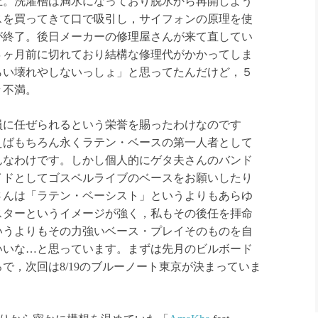
止。洗濯槽は満水になっており脱水から再開しよう
スを買ってきて口で吸引し，サイフォンの原理を使
が終了。後日メーカーの修理屋さんが来て直してい
４ヶ月前に切れており結構な修理代がかかってしま
らい壊れやしないっしょ」と思ってたんだけど，５
々不満。
員に任ぜられるという栄誉を賜ったわけなのです
えばもちろん永くラテン・ベースの第一人者として
んなわけです。しかし個人的にゲタ夫さんのバンド
イドとしてゴスペルライブのベースをお願いしたり
さんは「ラテン・ベーシスト」というよりもあらゆ
スターというイメージが強く，私もその後任を拝命
いうよりもその力強いベース・プレイそのものを自
いいな…と思っています。まずは先月のビルボード
で，次回は8/19のブルーノート東京が決まっていま