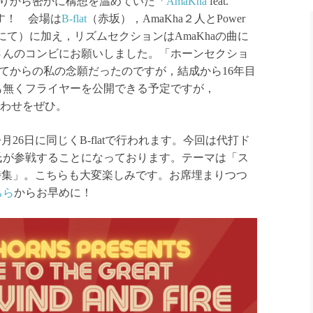
りから密かに構想を温めていた「
AmaKha
feat.
します！ 会場は
B-flat
（赤坂），AmaKha２人とPower
にて）に加え，リズムセクションはAmaKhaの曲に
さんのコンビにお願いしました。「ホーンセクショ
ねてからの私の念願だったのですが，結成から16年目
も無くフライヤーを公開できる予定ですが，
合わせをぜひ。
が今月26日に同じくB-flatで行われます。今回は代打ド
氏が参戦することになっております。テーマは「ス
特集」。こちらも大変楽しみです。お席埋まりつつ
ちら
からお早めに！