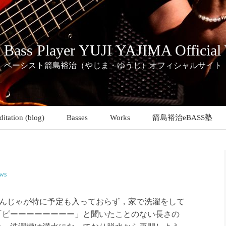
c Bass Player YUJI YAJIMA Official
ベーシスト箭島裕治（やじま・ゆうじ）オフィシャルサイト
itation (blog)
Basses
Works
箭島裕治eBASS塾
ws
たんじゃが特に予定も入っておらず，家で洗濯をして
「ピーーーーーーーー」と聞いたことのない長さの