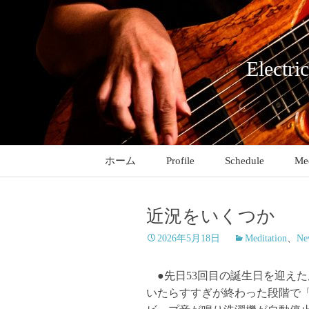
コ
ン
テ
ン
Electri
ツ
へ
ス
キ
ッ
ホーム
Profile
Schedule
Med
プ
近況をいくつか
2026年5月18日
Meditation
、
Ne
●先日53回目の誕生日を迎え
いたらすすぎが終わった段階で