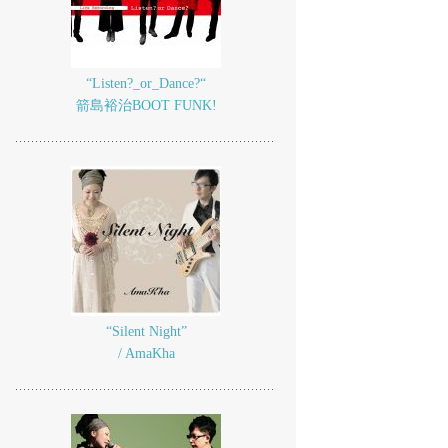
“Listen?_or_Dance?“
箭島裕治BOOT FUNK!
“Silent Night”
/ AmaKha