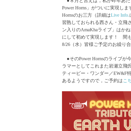
●８月と言えば，私が昨年あた
Power Horns」がついに実現
Hornsのお三方（詳細は
Live Info.
習熟しておられる西さん・立飛
ン入りのAmaKhaライブ」はか
にして初めて実現します！ 間
8/26（水）皆様ご予定のお繰り
●そのPower Hornsのライブ
ラマーとしてこれまた岩瀬立飛
ティービー・ワンダー／EW&F
あるようですので，ご予約は
こ