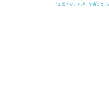
『１回きり』も儚くて悪くない
稿
ナ
ビ
ゲ
ー
シ
ョ
ン