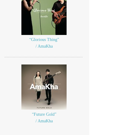
“Glorious Thing”
/ AmaKha
“Future Gold”
/ AmaKha