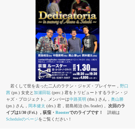
若くして世を去った二人のラテン・ジャズ・プレイヤー，
野口
茜
(pn.) 女史と
加瀬田聡
(perc.) 君をトリビュートするラテン・ジ
ャズ・プロジェクト。メンバーは
中路英明
(tbn.) さん，
奥山勝
(pn.) さん，
岡本健太
(drs.) 君，箭島裕治 (bs./leader) 。
次回のラ
イブは1/30 (Fri.) ，荻窪・
Rooster
でのライブです！
詳細は
Scheduleのページ
をご覧ください！