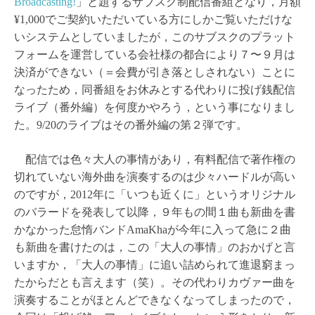
Broadcasting!
」と題するサブスク制配信番組となり，月額
¥1,000でご契約いただいている方にしかご覧いただけな
いシステムとしていましたが，このサブスクのプラット
フォームを運営している会社様の都合により７〜９月は
決済ができない（＝会費が引き落としされない）ことに
なったため，同番組をお休みとする代わりに投げ銭配信
ライブ（番外編）を何度かやろう，という事になりまし
た。9/20のライブはその番外編の第２弾です。
配信では色々大人の事情があり，有料配信で著作権の
切れていない海外曲を演奏するのは少々ハードルが高い
のですが，2012年に「いつも近くに」というオリジナル
のバラードを発表して以降，９年もの間１曲も新曲を書
かなかった怠惰バンドAmaKhaが今年に入って急に２曲
も新曲を書けたのは，この「大人の事情」のおかげと言
いますか，「大人の事情」に追い詰められて進退窮まっ
たからだとも言えます（笑）。その代わりカヴァー曲を
演奏することがほとんどできなくなってしまったので，