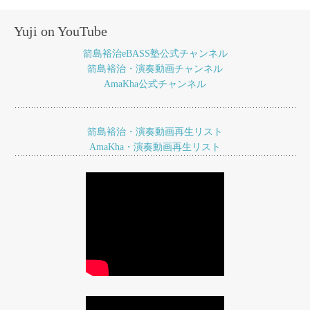
ナ
Yuji on YouTube
ビ
箭島裕治eBASS塾公式チャンネル
ゲ
箭島裕治・演奏動画チャンネル
AmaKha公式チャンネル
ー
シ
ョ
箭島裕治・演奏動画再生リスト
AmaKha・演奏動画再生リスト
ン