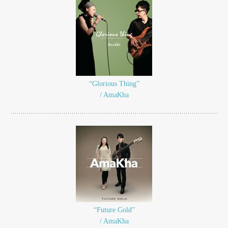
“Glorious Thing”
/ AmaKha
“Future Gold”
/ AmaKha