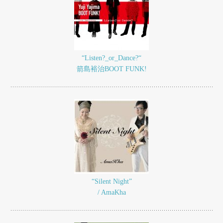
“Listen?_or_Dance?“
箭島裕治BOOT FUNK!
“Silent Night”
/ AmaKha