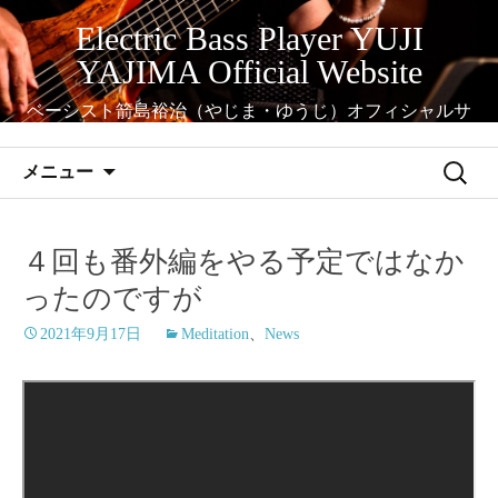
コ
Electric Bass Player YUJI
ン
YAJIMA Official Website
テ
ン
ベーシスト箭島裕治（やじま・ゆうじ）オフィシャルサ
ツ
イト
へ
検
メニュー
ス
索:
キ
ッ
４回も番外編をやる予定ではなか
プ
ったのですが
2021年9月17日
Meditation
、
News