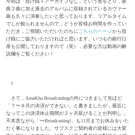
今回は「投げ銭＋アーカイブなし」という形をとり，新
曲２曲に加え過去のアルバムに収録されているカヴァー
曲も久々に演奏したいと思っております。リアルタイム
でしか観られませんので，どうか皆様お時間を作ってい
ただき，ご視聴いただいたのちに
こちらのページ
から投
げ銭にご協力いただければと思います。いつもの銀行口
座も公開しておりますので（笑），必要な方は動画の解
説欄をご覧ください！
†
さて，AmaKha Broadcastingの件につきまして先ほど
「７〜９月の決済ができない」と書きましたが，最近に
なってこの決済休止期間が２ヶ月延びることが判明し，
不本意ながら「〜Broadcasting!」も11月までお休みをいた
だく事になりました。サブスクご契約者の皆様には大変