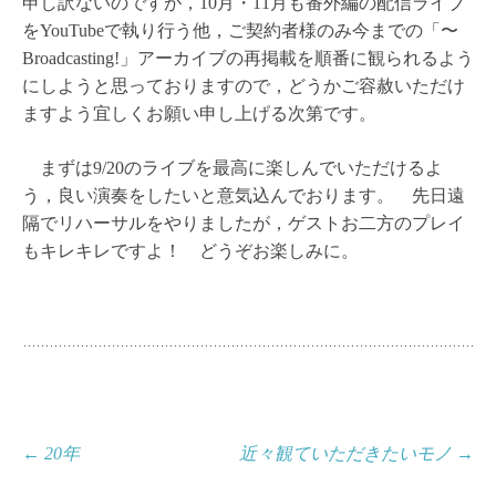
申し訳ないのですが，10月・11月も番外編の配信ライブ
をYouTubeで執り行う他，ご契約者様のみ今までの「〜
Broadcasting!」アーカイブの再掲載を順番に観られるよう
にしようと思っておりますので，どうかご容赦いただけ
ますよう宜しくお願い申し上げる次第です。
まずは9/20のライブを最高に楽しんでいただけるよ
う，良い演奏をしたいと意気込んでおります。 先日遠
隔でリハーサルをやりましたが，ゲストお二方のプレイ
もキレキレですよ！ どうぞお楽しみに。
投
←
20年
近々観ていただきたいモノ
→
稿