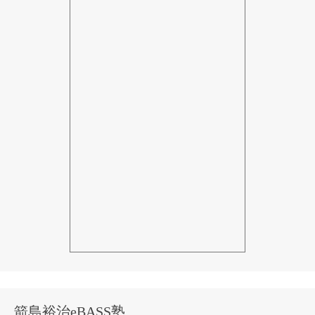
箭島裕治eBASS塾