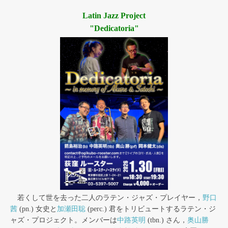
Latin Jazz Project
"Dedicatoria"
若くして世を去った二人のラテン・ジャズ・プレイヤー，
野口
茜
(pn.) 女史と
加瀬田聡
(perc.) 君をトリビュートするラテン・ジ
ャズ・プロジェクト。メンバーは
中路英明
(tbn.) さん，
奥山勝