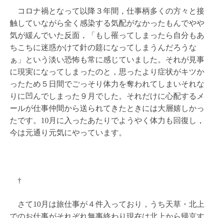
コロナ禍となって以降３年間，仕事柄多くの方々と接
触していながら全く感染する気配がなかったもんでやや
気が緩んでいた反面，「もし罹ってしまったら自分もあ
ちこちに迷惑かけて針の筵になってしまうんだろうな
ぁ」という淡い恐怖も常に感じていました。それが見事
に現実になってしまったのと，思ったより症状がキツか
ったため５日間でごっそり体力を奪われてしまいそれな
りに凹んでしまった９月でした。それだけに心配するメ
ールが仕事仲間から送られてきたときには大層嬉しかっ
たです。10月に入ったあたりでようやく体力も回復し，
今は元通り元気にやっています。
†
さて10月は旅仕事が４件入っており，うち天草・北上
でのお仕事がそれぞれ無事終わり現在は北上から帰京す