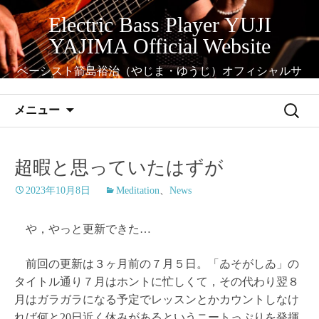
コ
Electric Bass Player YUJI
ン
YAJIMA Official Website
テ
ン
ベーシスト箭島裕治（やじま・ゆうじ）オフィシャルサ
ツ
イト
へ
検
メニュー
ス
索:
キ
ッ
超暇と思っていたはずが
プ
2023年10月8日
Meditation
、
News
や，やっと更新できた…
前回の更新は３ヶ月前の７月５日。「ゐそがしゐ」の
タイトル通り７月はホントに忙しくて，その代わり翌８
月はガラガラになる予定でレッスンとかカウントしなけ
れば何と20日近く休みがあるというニートっぷりを発揮