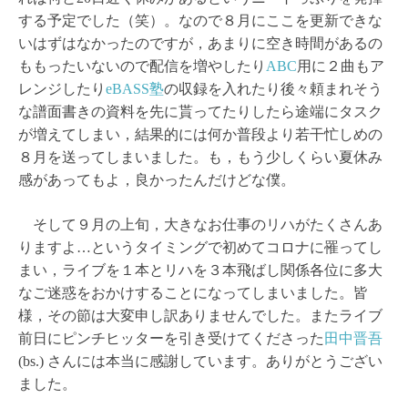
する予定でした（笑）。なので８月にここを更新できな
いはずはなかったのですが，あまりに空き時間があるの
ももったいないので配信を増やしたり
ABC
用に２曲もア
レンジしたり
eBASS塾
の収録を入れたり後々頼まれそう
な譜面書きの資料を先に貰ってたりしたら途端にタスク
が増えてしまい，結果的には何か普段より若干忙しめの
８月を送ってしまいました。も，もう少しくらい夏休み
感があってもよ，良かったんだけどな僕。
そして９月の上旬，大きなお仕事のリハがたくさんあ
りますよ…というタイミングで初めてコロナに罹ってし
まい，ライブを１本とリハを３本飛ばし関係各位に多大
なご迷惑をおかけすることになってしまいました。皆
様，その節は大変申し訳ありませんでした。またライブ
前日にピンチヒッターを引き受けてくださった
田中晋吾
(bs.) さんには本当に感謝しています。ありがとうござい
ました。