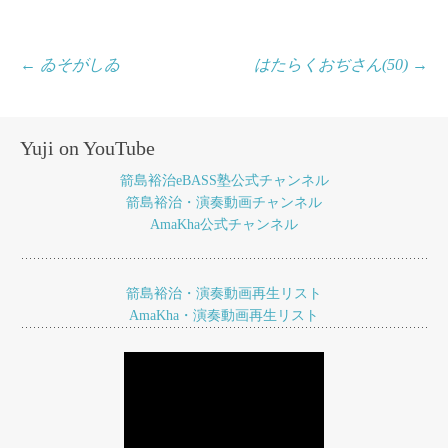
投
←
ゐそがしゐ
はたらくおぢさん(50)
→
稿
ナ
Yuji on YouTube
ビ
箭島裕治eBASS塾公式チャンネル
ゲ
箭島裕治・演奏動画チャンネル
AmaKha公式チャンネル
ー
シ
ョ
箭島裕治・演奏動画再生リスト
AmaKha・演奏動画再生リスト
ン