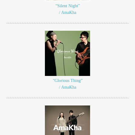
“Silent Night”
/ AmaKha
“Glorious Thing”
/ AmaKha