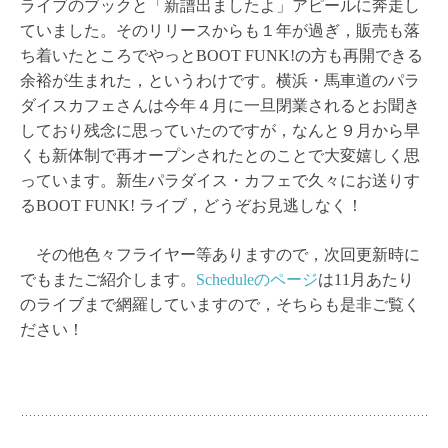
ライブのブックと「新譜出ましたよ」アピールに奔走し
ていました。そのリリースからも１年が過ぎ，販売も落
ち着いたところでやっとBOOT FUNK!の方も再開できる
余裕が生まれた，というわけです。横浜・馬車道のパラ
ダイスカフェさんは今年４月に一旦閉業されるとお聞き
しており残念に思っていたのですが，なんと９月から早
くも新体制で再オープンされたとのことで大変嬉しく思
っています。新生パラダイス・カフェで久々にお送りす
るBOOT FUNK! ライブ，どうぞお見逃しなく！
その他色々フライヤー等ありますので，次回更新時に
でもまたご紹介します。
Scheduleのページ
は11月あたり
のライブまで網羅していますので，そちらも是非ご覧く
ださい！