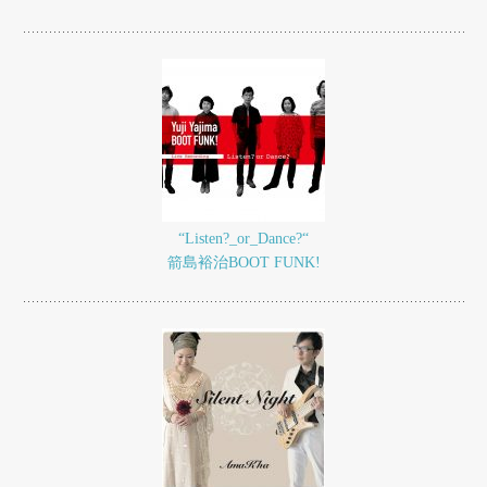
“Listen?_or_Dance?“
箭島裕治BOOT FUNK!