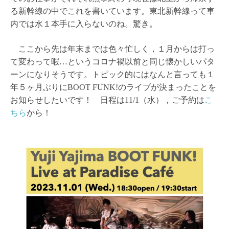
る新幹線の中でこれを書いています。東北新幹線って車
内では水１本手に入らないのね。驚き。
ここから先は年末までは色々忙しく，１月からは打っ
て変わって暇…というコロナ禍以前と同じ懐かしいパタ
ーンになりそうです。トピック的にはなんと言っても１
年５ヶ月ぶりにBOOT FUNK!のライブが決まったことを
お知らせしたいです！ 日程は11/1（水），ご予約は
こ
ちら
から！