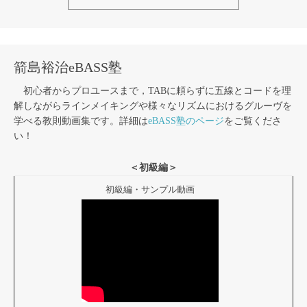
箭島裕治eBASS塾
初心者からプロユースまで，TABに頼らずに五線とコードを理
解しながらラインメイキングや様々なリズムにおけるグルーヴを
学べる教則動画集です。詳細は
eBASS塾のページ
をご覧くださ
い！
＜初級編＞
初級編・サンプル動画