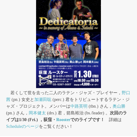
若くして世を去った二人のラテン・ジャズ・プレイヤー，
野口
茜
(pn.) 女史と
加瀬田聡
(perc.) 君をトリビュートするラテン・ジ
ャズ・プロジェクト。メンバーは
中路英明
(tbn.) さん，
奥山勝
(pn.) さん，
岡本健太
(drs.) 君，箭島裕治 (bs./leader) 。
次回のラ
イブは1/30 (Fri.) ，荻窪・
Rooster
でのライブです！
詳細は
Scheduleのページ
をご覧ください！