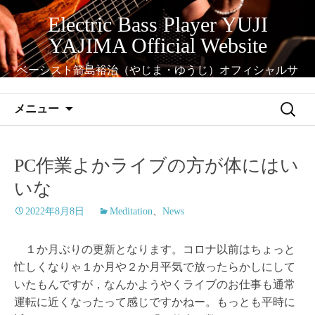
コ
Electric Bass Player YUJI
ン
YAJIMA Official Website
テ
ン
ベーシスト箭島裕治（やじま・ゆうじ）オフィシャルサ
ツ
イト
へ
検
メニュー
ス
索:
キ
ッ
PC作業よかライブの方が体にはい
プ
いな
2022年8月8日
Meditation
、
News
１か月ぶりの更新となります。コロナ以前はちょっと
忙しくなりゃ１か月や２か月平気で放ったらかしにして
いたもんですが，なんかようやくライブのお仕事も通常
運転に近くなったって感じですかねー。もっとも平時に