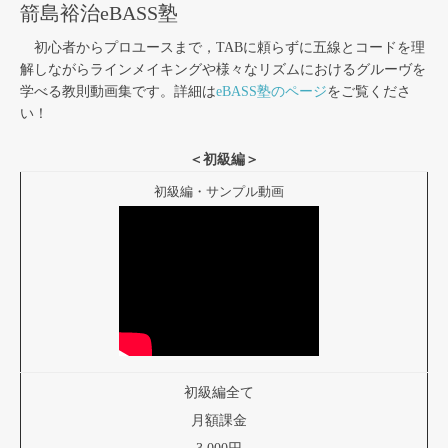
箭島裕治eBASS塾
初心者からプロユースまで，TABに頼らずに五線とコードを理
解しながらラインメイキングや様々なリズムにおけるグルーヴを
学べる教則動画集です。詳細は
eBASS塾のページ
をご覧くださ
い！
＜初級編＞
初級編・サンプル動画
初級編全て
月額課金