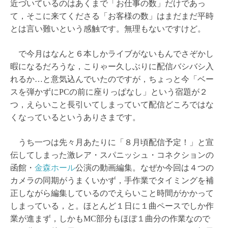
近づいているのはあくまで「お仕事の数」だけであっ
て，そこに来てくださる「お客様の数」はまだまだ平時
とは言い難いという感触です。無理もないですけど。
で今月はなんと６本しかライブがないもんでさぞかし
暇になるだろうな，こりゃー久しぶりに配信バシバシ入
れるか…と意気込んでいたのですが，ちょっと今「ベー
スを弾かずにPCの前に座りっぱなし」という宿題が２
つ，えらいこと長引いてしまっていて配信どころではな
くなっているというありさまです。
うち一つは先々月あたりに「８月頃配信予定！」と宣
伝してしまった激レア・スパニッシュ・コネクションの
函館・
金森ホール
公演の動画編集。なぜか今回は４つの
カメラの同期がうまくいかず，手作業でタイミングを補
正しながら編集しているのでえらいこと時間がかかって
しまっている，と。ほとんど１日に１曲ペースでしか作
業が進まず，しかもMC部分もほぼ１曲分の作業なので