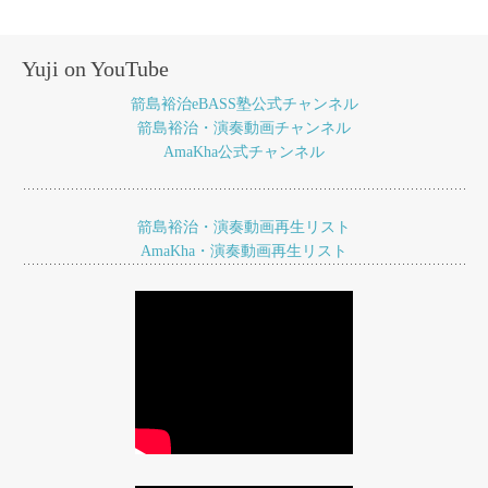
ナ
ビ
Yuji on YouTube
ゲ
箭島裕治eBASS塾公式チャンネル
ー
箭島裕治・演奏動画チャンネル
AmaKha公式チャンネル
シ
ョ
箭島裕治・演奏動画再生リスト
ン
AmaKha・演奏動画再生リスト