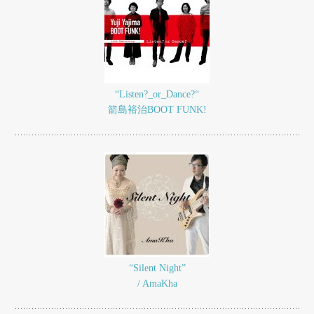
“Listen?_or_Dance?“
箭島裕治BOOT FUNK!
“Silent Night”
/ AmaKha