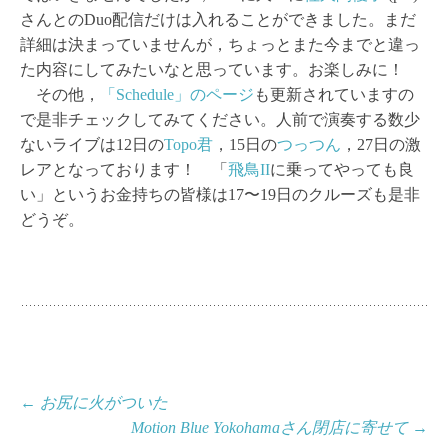
さんとのDuo配信だけは入れることができました。まだ
詳細は決まっていませんが，ちょっとまた今までと違っ
た内容にしてみたいなと思っています。お楽しみに！
その他，
「Schedule」のページ
も更新されていますの
で是非チェックしてみてください。人前で演奏する数少
ないライブは12日の
Topo君
，15日の
つっつん
，27日の激
レアとなっております！ 「
飛鳥II
に乗ってやっても良
い」というお金持ちの皆様は17〜19日のクルーズも是非
どうぞ。
投
←
お尻に火がついた
Motion Blue Yokohamaさん閉店に寄せて
→
稿