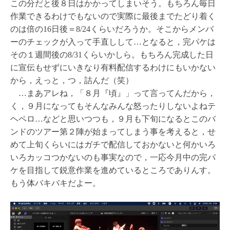
この分だと後８日はかかってしまいそう。もちろん毎日
作業できるわけでもないので実際に最後までたどり着く
のは倍の16日後＝8/24くらいだろうか。そこからメンバ
ーのチェックが入って手直しして…となると，完パケは
その１週間後の8/31くらいかしら。もちろん完成した日
に宣伝もせずにいきなり有料配信するわけにもいかない
から，えっと，つ，詰んだ（笑）
…まあアレね，「８月『頃』」って言ってんだから，
く，９月になってもそんなみんな怒ったりしないよねテ
ヘペロ…などと思いつつも，９月も下旬になるとこのバ
ンドのツアー第２陣が始まってしまう事を考えると，せ
めて上旬くらいにはガチで配信しておかないと何かいろ
いろカッコつかないのも事実なので，一応今月中の完パ
ケを目指して鋭意作業を進めているところでありんす。
もう体バキバキだよー。