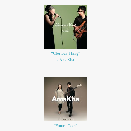
“Glorious Thing”
/ AmaKha
“Future Gold”